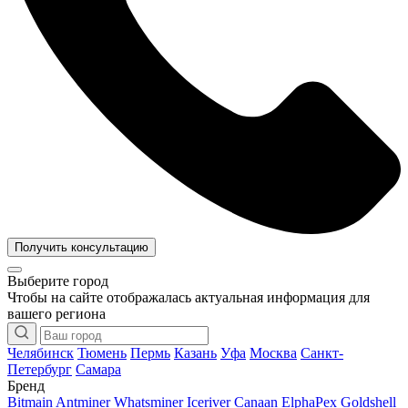
Получить консультацию
Выберите город
Чтобы на сайте отображалась актуальная информация для
вашего региона
Челябинск
Тюмень
Пермь
Казань
Уфа
Москва
Санкт-
Петербург
Самара
Бренд
Bitmain Antminer
Whatsminer
Iceriver
Canaan
ElphaPex
Goldshell