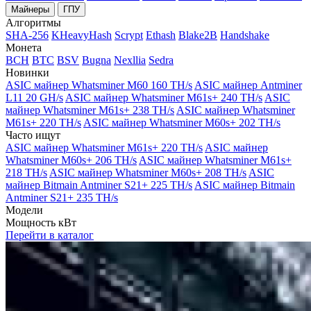
Майнеры
ГПУ
Алгоритмы
SHA-256
KHeavyHash
Scrypt
Ethash
Blake2B
Handshake
Монета
BCH
BTC
BSV
Bugna
Nexllia
Sedra
Новинки
ASIC майнер Whatsminer M60 160 TH/s
ASIC майнер Antminer
L11 20 GH/s
ASIC майнер Whatsminer M61s+ 240 TH/s
ASIC
майнер Whatsminer M61s+ 238 TH/s
ASIC майнер Whatsminer
M61s+ 220 TH/s
ASIC майнер Whatsminer M60s+ 202 TH/s
Часто ищут
ASIC майнер Whatsminer M61s+ 220 TH/s
ASIC майнер
Whatsminer M60s+ 206 TH/s
ASIC майнер Whatsminer M61s+
218 TH/s
ASIC майнер Whatsminer M60s+ 208 TH/s
ASIC
майнер Bitmain Antminer S21+ 225 TH/s
ASIC майнер Bitmain
Antminer S21+ 235 TH/s
Модели
Мощность кВт
Перейти в каталог